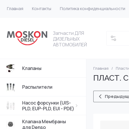
Главная
Контакты
Политика конфиденциальности
Запчасти ДЛЯ
ДИЗЕЛЬНЫХ
АВТОМОБИЛЕЙ
Клапаны
Главная
/
Пласти
Насос форсунки
VW
ПЛАСТ. С
Насос форсунки
Bosch
Распылители
Предыдущ
Насос форсунки 
DELPHI
Насос форсунки (UIS-
PLD, EUP-PLD, EUI - PDE)
Насос форсунки
Клапана Мембраны
для Denso