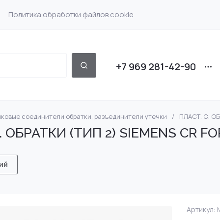
Политика обработки файлов cookie
+7 969 281-42-90
ковые соединители обратки, разъединители утечки
/
ПЛАСТ. С. О
 Bosch
Насос форсунки Det
DENSO
. ОБРАТКИ (ТИП 2) SIEMENS CR FO
 Scania
Насос форсунки Volv
SIEMENS
ий
Delphi Volvo 7135-588
Насос форсунки VW
MRC DF IVC SCN CAT
 Iveco
Артикул:
M