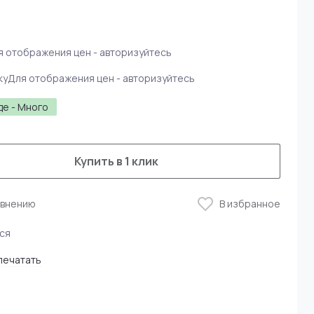
я отображения цен - авторизуйтесь
ку
Для отображения цен - авторизуйтесь
де - Много
Купить в 1 клик
авнению
В избранное
ся
печатать