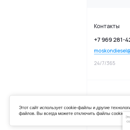
Контакты
+7 969 281-4
moskondiesel
24/7/365
© 2025 MOSKON 
Этот сайт использует cookie-файлы и другие технолог
Политика конфи
файлов. Вы всегда можете отключить файлы cookie в 
Эт
с