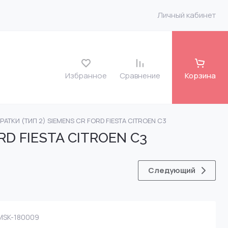
Личный кабинет
Избранное
Сравнение
Корзина
БРАТКИ (ТИП 2) SIEMENS CR FORD FIESTA CITROEN C3
roit
RD FIESTA CITROEN C3
o FH 12 7135-486
Следующий
 VLV
SK-180009