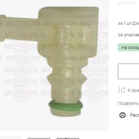
за 1 шт
Дл
за упаков
На скла
К ср
Поделить
Рас