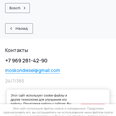
Bosch
Назад
Контакты
+7 969 281-42-90
moskondiesel@gmail.com
24/7/365
Этот сайт использует cookie-файлы и
другие технологии для улучшения его
работы. Продолжая работу с сайтом, Вы
Хорошо
разрешаете использование cookie-
Этот сайт использует файлы cookie и метаданные. Продолжая
файлов. Вы всегда можете отключить
просматривать его, вы соглашаетесь на использование нами файлов cookie