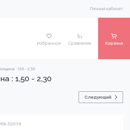
Личный кабинет
Избранное
Сравнение
Корзина
лщина : 1,50 - 2,30
roit
 : 1,50 - 2,30
o FH 12 7135-486
Следующий
 VLV
SK-320119