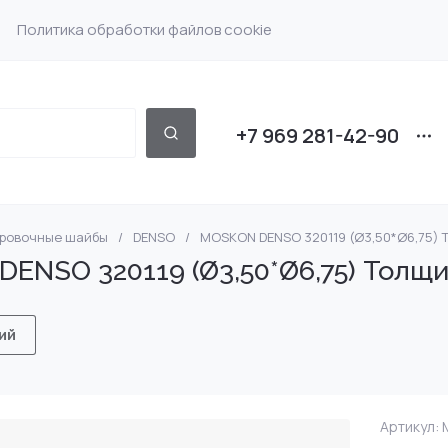
Политика обработки файлов cookie
+7 969 281-42-90
ировочные шайбы
/
DENSO
/
MOSKON DENSO 320119 (Ø3,50*Ø6,75) То
 Bosch
Насос форсунки Det
DENSO
NSO 320119 (Ø3,50*Ø6,75) Толщина
 Scania
Насос форсунки Volv
SIEMENS
ий
Delphi Volvo 7135-588
Насос форсунки VW
MRC DF IVC SCN CAT
 Iveco
Артикул:
M