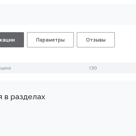
кации
Параметры
Отзывы
лщина
1,50
 в разделах