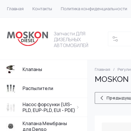
Главная
Контакты
Политика конфиденциальности
Запчасти ДЛЯ
ДИЗЕЛЬНЫХ
АВТОМОБИЛЕЙ
Клапаны
Главная
/
Регул
Насос форсунки
VW
MOSKON DE
Насос форсунки
Bosch
Распылители
Предыдущ
Насос форсунки 
DELPHI
Насос форсунки (UIS-
PLD, EUP-PLD, EUI - PDE)
Насос форсунки
Клапана Мембраны
для Denso