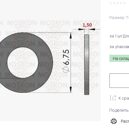
Размер 
за 1 шт
Дл
за упаков
На скла
К ср
Поделить
Рас