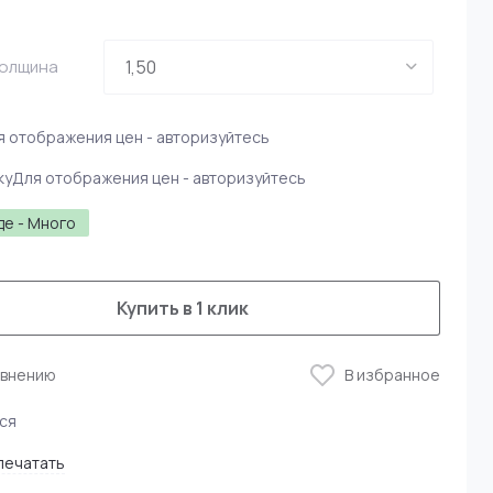
Толщина
я отображения цен - авторизуйтесь
ку
Для отображения цен - авторизуйтесь
де - Много
Купить в 1 клик
авнению
В избранное
ся
печатать