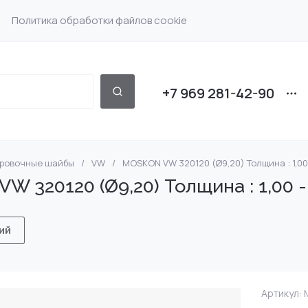
Политика обработки файлов cookie
+7 969 281-42-90
ировочные шайбы
/
VW
/
MOSKON VW 320120 (Ø9,20) Толщина : 1,00 
 Bosch
Насос форсунки Det
DENSO
 320120 (Ø9,20) Толщина : 1,00 -
 Scania
Насос форсунки Volv
SIEMENS
ий
Delphi Volvo 7135-588
Насос форсунки VW
MRC DF IVC SCN CAT
 Iveco
Артикул:
M