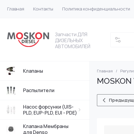
Главная
Контакты
Политика конфиденциальности
Запчасти ДЛЯ
ДИЗЕЛЬНЫХ
АВТОМОБИЛЕЙ
Клапаны
Главная
/
Регул
Насос форсунки
VW
MOSKON VW
Насос форсунки
Bosch
Распылители
Предыдущ
Насос форсунки 
DELPHI
Насос форсунки (UIS-
PLD, EUP-PLD, EUI - PDE)
Насос форсунки
Клапана Мембраны
для Denso