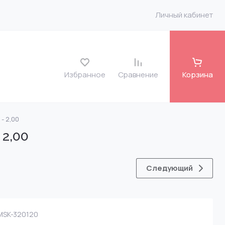
Личный кабинет
Избранное
Сравнение
Корзина
- 2,00
roit
 2,00
o FH 12 7135-486
Следующий
 VLV
SK-320120