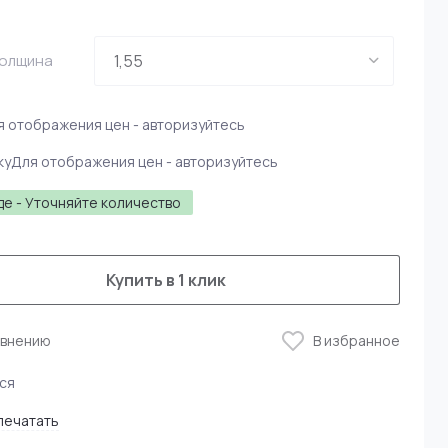
Толщина
я отображения цен - авторизуйтесь
ку
Для отображения цен - авторизуйтесь
де - Уточняйте количество
Купить в 1 клик
авнению
В избранное
ся
печатать