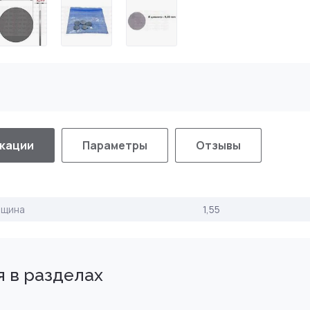
кации
Параметры
Отзывы
лщина
1,55
 в разделах