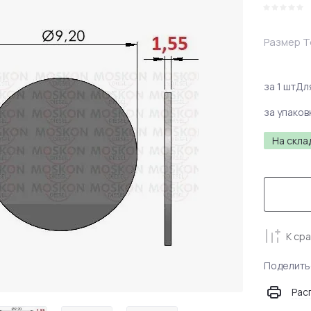
Размер 
за 1 шт
Дл
за упаков
На скла
К ср
Поделить
Рас