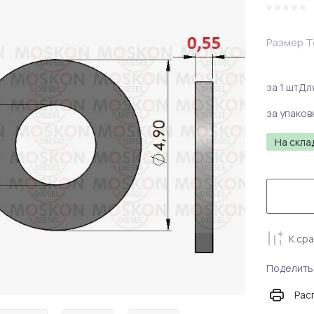
Размер 
за 1 шт
Дл
за упаков
На скла
К ср
Поделить
Рас