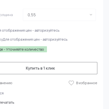
Толщина
я отображения цен - авторизуйтесь
ку
Для отображения цен - авторизуйтесь
де - Уточняйте количество
Купить в 1 клик
авнению
В избранное
ся
печатать