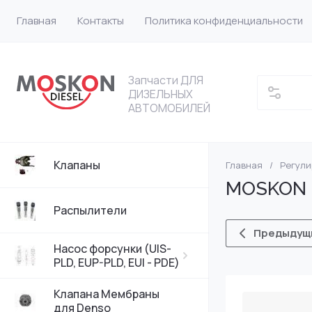
Главная
Контакты
Политика конфиденциальности
Запчасти ДЛЯ
ДИЗЕЛЬНЫХ
АВТОМОБИЛЕЙ
Клапаны
Главная
/
Регул
Насос форсунки
VW
MOSKON DE
Насос форсунки
Bosch
Распылители
Предыдущ
Насос форсунки 
DELPHI
Насос форсунки (UIS-
PLD, EUP-PLD, EUI - PDE)
Насос форсунки
Клапана Мембраны
для Denso