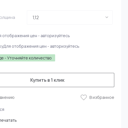
Толщина
я отображения цен - авторизуйтесь
ку
Для отображения цен - авторизуйтесь
де - Уточняйте количество
Купить в 1 клик
авнению
В избранное
ся
печатать