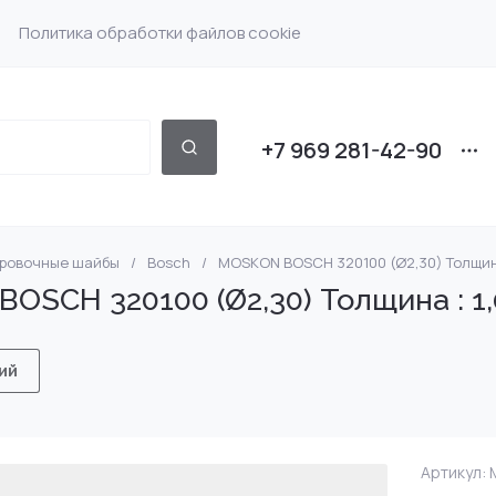
Политика обработки файлов cookie
+7 969 281-42-90
ировочные шайбы
/
Bosch
/
MOSKON BOSCH 320100 (Ø2,30) Толщина :
 Bosch
Насос форсунки Det
DENSO
SCH 320100 (Ø2,30) Толщина : 1,0
 Scania
Насос форсунки Volv
SIEMENS
ий
Delphi Volvo 7135-588
Насос форсунки VW
MRC DF IVC SCN CAT
 Iveco
Артикул:
M