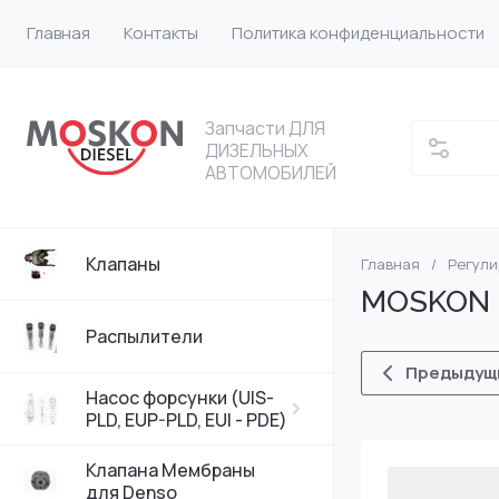
Главная
Контакты
Политика конфиденциальности
Запчасти ДЛЯ
ДИЗЕЛЬНЫХ
АВТОМОБИЛЕЙ
Клапаны
Главная
/
Регул
Насос форсунки
VW
MOSKON BO
Насос форсунки
Bosch
Распылители
Предыдущ
Насос форсунки 
DELPHI
Насос форсунки (UIS-
PLD, EUP-PLD, EUI - PDE)
Насос форсунки
Клапана Мембраны
для Denso