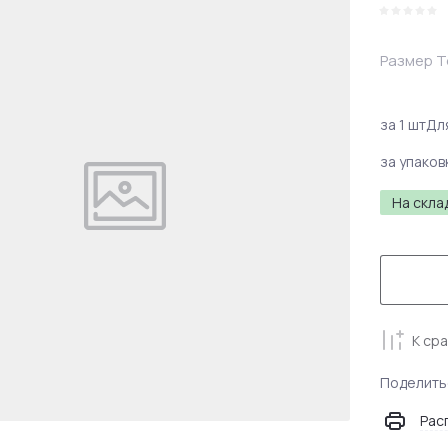
Размер 
за 1 шт
Дл
за упаков
На скла
К ср
Поделить
Рас