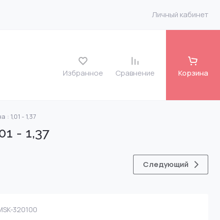
Личный кабинет
Избранное
Сравнение
Корзина
 1,01 - 1,37
roit
1 - 1,37
o FH 12 7135-486
Следующий
 VLV
SK-320100