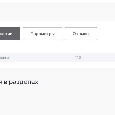
кации
Параметры
Отзывы
лщина
1,12
 в разделах