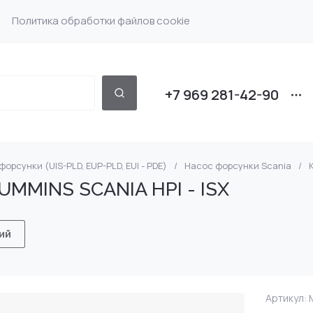
Политика обработки файлов cookie
+7 969 281-42-90
орсунки (UIS-PLD, EUP-PLD, EUI - PDE)
/
Насос форсунки Scania
/
 Bosch
Насос форсунки Det
DENSO
UMMINS SCANIA HPI - ISX
 Scania
Насос форсунки Volv
SIEMENS
ий
Delphi Volvo 7135-588
Насос форсунки VW
MRC DF IVC SCN CAT
 Iveco
Артикул:
M