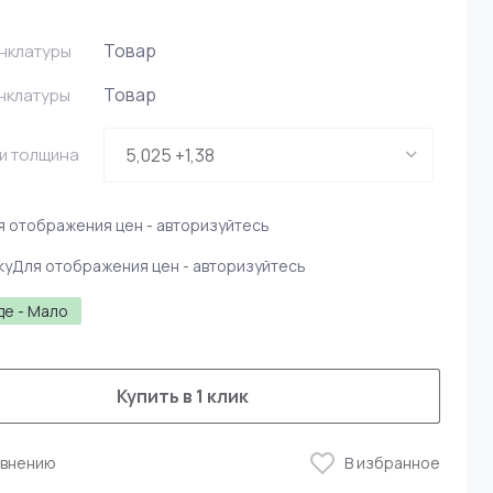
Товар
нклатуры
Товар
нклатуры
и толщина
я отображения цен - авторизуйтесь
ку
Для отображения цен - авторизуйтесь
де - Мало
Купить в 1 клик
авнению
В избранное