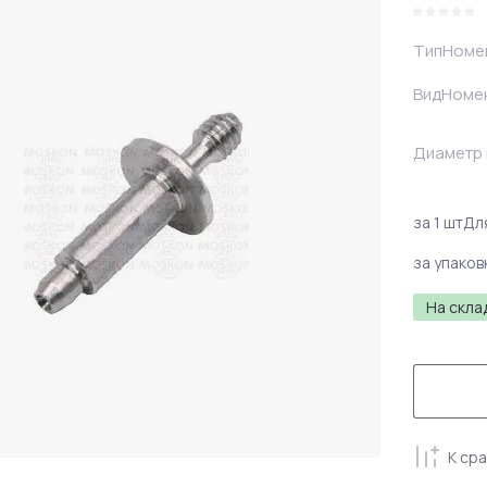
ТипНоме
ВидНоме
Диаметр 
за 1 шт
Дл
за упаков
На скла
К ср