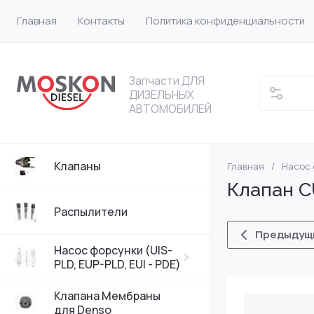
Главная
Контакты
Политика конфиденциальности
Запчасти ДЛЯ
ДИЗЕЛЬНЫХ
АВТОМОБИЛЕЙ
Клапаны
Главная
/
Насос ф
Насос форсунки
VW
Клапан C
Насос форсунки
Bosch
Распылители
Предыдущ
Насос форсунки 
DELPHI
Насос форсунки (UIS-
PLD, EUP-PLD, EUI - PDE)
Насос форсунки
Клапана Мембраны
для Denso