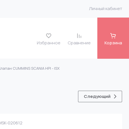
Личный кабинет
Избранное
Сравнение
Корзина
Клапан CUMMINS SCANIA HPI - ISX
roit
o FH 12 7135-486
Следующий
 VLV
SK-020612