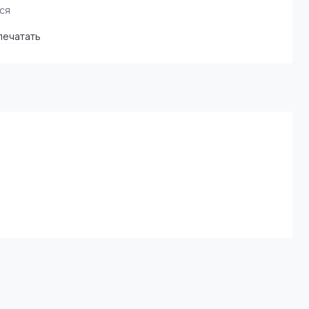
ся
печатать