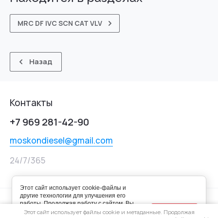
MRC DF IVC SCN CAT VLV
Назад
Контакты
+7 969 281-42-90
moskondiesel@gmail.com
24/7/365
Этот сайт использует cookie-файлы и
другие технологии для улучшения его
работы. Продолжая работу с сайтом, Вы
Хорошо
разрешаете использование cookie-
Этот сайт использует файлы cookie и метаданные. Продолжая